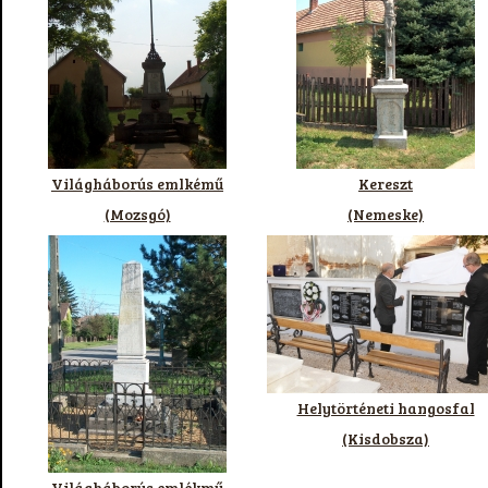
Világháborús emlkémű
Kereszt
(Mozsgó)
(Nemeske)
Helytörténeti hangosfal
(Kisdobsza)
Világháborús emlékmű