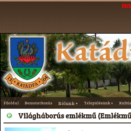
Hib
Főoldal
Bemutatkozás
Rólunk
Településünk
Kultú
Világháborús emlékmű (Emlékmű