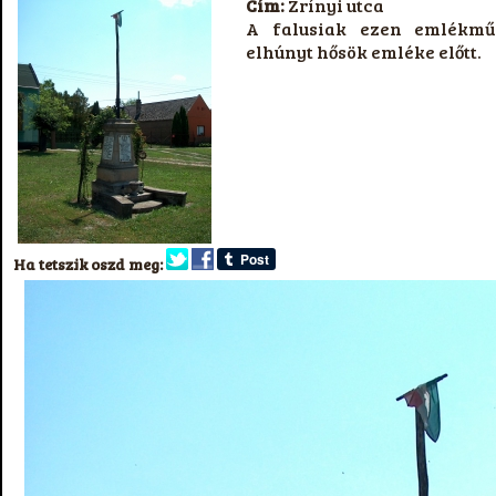
Cím:
Zrínyi utca
A falusiak ezen emlékmű
elhúnyt hősök emléke előtt.
Ha tetszik oszd meg: