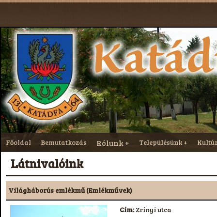
Főoldal
Bemutatkozás
Rólunk
Településünk
Kultú
Látnivalóink
Világháborús emlékmű (Emlékművek)
Cím:
Zrínyi utca